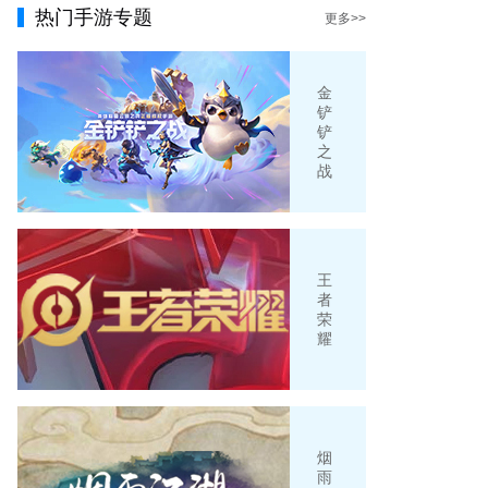
热门手游专题
更多>>
金
铲
铲
之
战
王
者
荣
耀
烟
雨