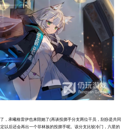
了，承曦格雷伊也来陪她了(再谈投掷手分支两位干员，刮痧是共同
说不定以后还会再出一个菲林族的投掷手呢。该分支比较冷门，六星的