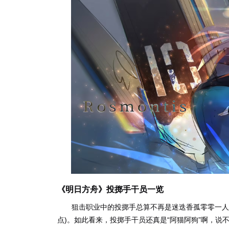
《明日方舟》投掷手干员一览
狙击职业中的投掷手总算不再是迷迭香孤零零一人
点)。如此看来，投掷手干员还真是“阿猫阿狗”啊，