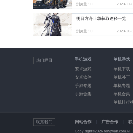
浏览量：0
2023-11-
明日方舟止颂获取途径一览
浏览量：0
2023-10-
手机游戏
单机游戏
热门栏目
安卓游戏
单机下载
安卓软件
单机补丁
手游专题
单机专题
手游合集
单机合集
单机排行
网站合作
|
广告合作
|
联
联系我们
CopyRight©2026 rengwan.com All 