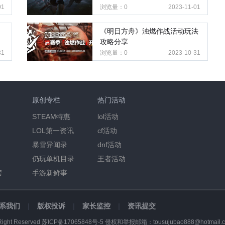
01
浏览量：0
2023-11-01
《明日方舟》浊燃作战活动玩法
攻略分享
31
浏览量：0
2023-10-31
原创专栏
热门活动
STEAM特惠
lol活动
LOL第一资讯
cf活动
暴雪异闻录
dnf活动
仍玩单机目录
王者活动
榜
手游新鲜事
系我们
|
版权投诉
|
家长监控
|
资讯提交
Right Reserved
苏ICP备17065848号-5
侵权和举报邮箱：tousujubao888@hotmail.