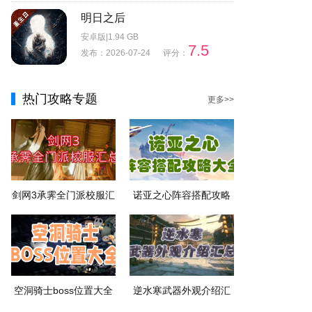
明日之后
安卓版|1.94 GB
7.5
发布：2026-07-24
评分：
热门攻略专题
更多>>
剑网3承霁全门派校服汇
诺亚之心阵容搭配攻略
总
大全
空洞骑士boss位置大全
逆水寒武器外观介绍汇
总