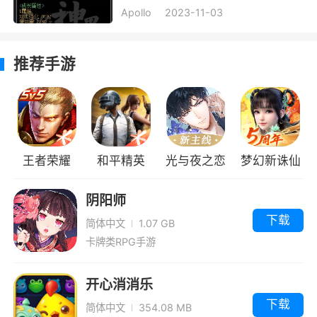
Apollo
2023-11-03
推荐手游
王者荣耀
和平精英
光与夜之恋
梦幻新诛仙
阴阳师
下载
简体中文
1.07 GB
卡牌类RPG手游
开心消消乐
下载
简体中文
354.08 MB