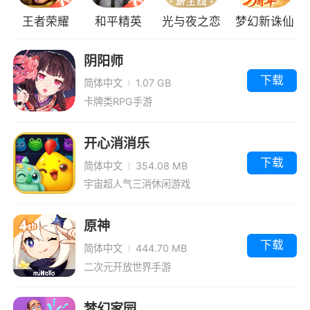
王者荣耀
和平精英
光与夜之恋
梦幻新诛仙
阴阳师
下载
简体中文
1.07 GB
卡牌类RPG手游
开心消消乐
下载
简体中文
354.08 MB
宇宙超人气三消休闲游戏
原神
下载
简体中文
444.70 MB
二次元开放世界手游
梦幻家园